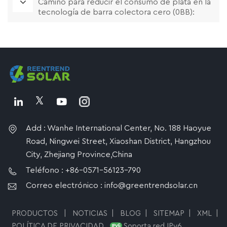
Camino para reducir el consumo de plata en la
tecnología de barra colectora cero (0BB):
estudio comparativo entre el proceso IFC y la
solución de tipo soldadura
Add : Wanhe International Center, No. 188 Haoyue
Road, Ningwei Street, Xiaoshan District, Hangzhou
City, Zhejiang Province,China
Teléfono : +86-0571-56123-790
Correo electrónico : info@greentrendsolar.cn
PRODUCTOS
|
NOTICIAS
|
BLOG
|
SITEMAP
|
XML
|
POLÍTICA DE PRIVACIDAD
Soporta red IPv6