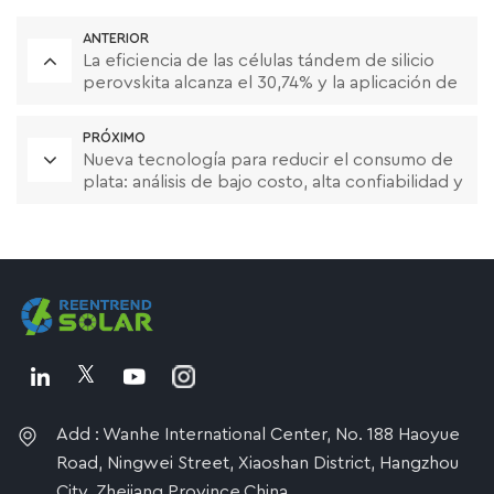
ANTERIOR
La eficiencia de las células tándem de silicio
perovskita alcanza el 30,74% y la aplicación de
electrodos transparentes multicapa IZrOIZO
con índice de refracción de gradiente ha
PRÓXIMO
logrado un gran avance.
Nueva tecnología para reducir el consumo de
plata: análisis de bajo costo, alta confiabilidad y
adaptabilidad ambiental de la pasta de cobre
revestida de plata
Add : Wanhe International Center, No. 188 Haoyue
Road, Ningwei Street, Xiaoshan District, Hangzhou
City, Zhejiang Province,China