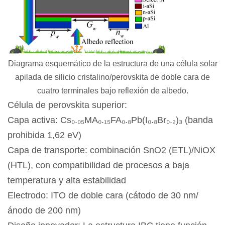
Diagrama esquemático de la estructura de una célula solar
apilada de silicio cristalino/perovskita de doble cara de
cuatro terminales bajo reflexión de albedo.
Célula de perovskita superior:
Capa activa: Cs₀.₀₅MA₀.₁₅FA₀.₈Pb(I₀.₈Br₀.₂)₃ (banda
prohibida 1,62 eV)
Capa de transporte: combinación SnO2 (ETL)/NiOX
(HTL), con compatibilidad de procesos a baja
temperatura y alta estabilidad
Electrodo: ITO de doble cara (cátodo de 30 nm/
ánodo de 200 nm)