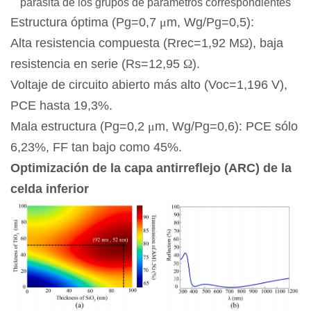
parásita de los grupos de parámetros correspondientes
Estructura óptima (Pg=0,7
μ
m, Wg/Pg=0,5):
Alta resistencia compuesta (Rrec=1,92 M
Ω
), baja
resistencia en serie (Rs=12,95
Ω
).
Voltaje de circuito abierto más alto (Voc=1,196 V),
PCE hasta 19,3%.
Mala estructura (Pg=0,2
μ
m, Wg/Pg=0,6): PCE sólo
6,23%, FF tan bajo como 45%.
Optimización de la capa antirreflejo (ARC) de la
celda inferior