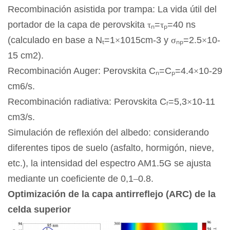
Recombinación asistida por trampa: La vida útil del
portador de la capa de perovskita
τₙ
=
τₚ
=40 ns
(calculado en base a N
ₜ
=1
×
1015cm-3 y
σₙₚ
=2.5
×
10-
15 cm2).
Recombinación Auger: Perovskita C
ₙ
=C
ₚ
=4.4
×
10-29
cm6/s.
Recombinación radiativa: Perovskita Cᵣ=5,3
×
10-11
cm3/s.
Simulación de reflexión del albedo: considerando
diferentes tipos de suelo (asfalto, hormigón, nieve,
etc.), la intensidad del espectro AM1.5G se ajusta
mediante un coeficiente de 0,1
–
0.8.
Optimización de la capa antirreflejo (ARC) de la
celda superior