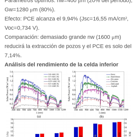
Parámetros óptimos: nw=400
μ
m (20% del período),
Gw=1280
μ
m (80%).
Efecto: PCE alcanza el 9,94% (Jsc=16,55 mA/cm
²
,
Voc=0,734 V).
Comparación: demasiado grande nw (1600
μ
m)
reducirá la extracción de pozos y el PCE es solo del
7,14%.
Análisis del rendimiento de la celda inferior