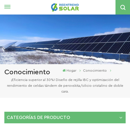
Español
English
español
한국의
Conocimiento
Hogar
Conocimiento
¡Eficiencia superior al 30%! Diseño de rejilla IBC y optimización del
rendimiento de celdas tándem de perovskita/silicio cristalino de doble
cara.
CATEGORÍAS DE PRODUCTO