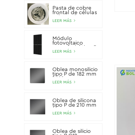
Pasta de cobre
frontal de células
solares de HJT
LEER MÁS
Módulo
fotovoltaico
monofacial tipo P
de 540 W
LEER MÁS
Oblea monosilicio
tipo P de 182 mm
* 182 mm
LEER MÁS
Oblea de silicona
tipo P de 210 mm
* 210 mm
LEER MÁS
Oblea de silicio