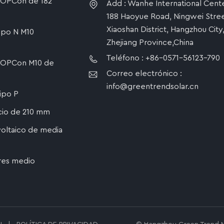
 TOPCon de 182
Add : Wanhe International Cente
188 Haoyue Road, Ningwei Stree
Xiaoshan District, Hangzhou City
tipo N M10
Zhejiang Province,China
Teléfono : +86-0571-56123-790
 TOPCon M10 de
Correo electrónico :
info@greentrendsolar.cn
tipo P
icio de 210 mm
oltaico de media
res medio