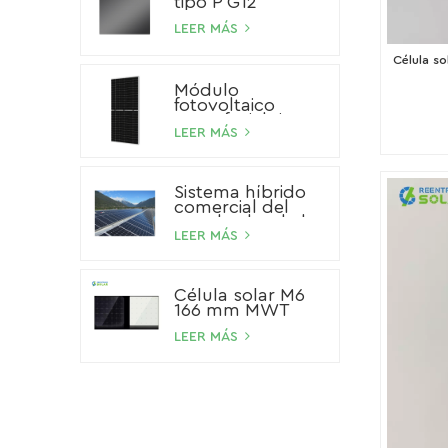
tipo P G12
LEER MÁS
Célula s
Módulo
fotovoltaico
monofacial tipo P
de 545 W
LEER MÁS
Sistema híbrido
comercial del
panel solar de la
batería de ión de
LEER MÁS
litio del sistema
solar del
almacenamiento
Célula solar M6
100kW 200kW
166 mm MWT
500kW
LEER MÁS