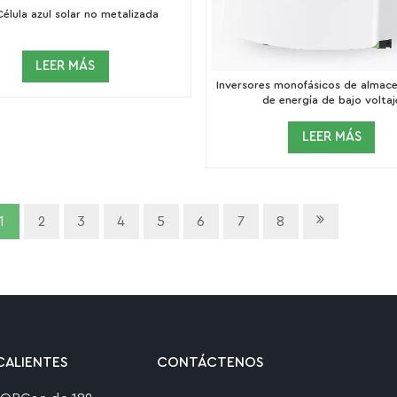
élula azul solar no metalizada
LEER MÁS
Inversores monofásicos de almac
de energía de bajo voltaj
LEER MÁS
1
2
3
4
5
6
7
8
CALIENTES
CONTÁCTENOS