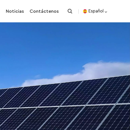
o
Noticias
Contáctenos
Español
English
español
한국의