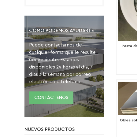
COMO PODEMOS AYUDARTE
Puede contactarnos de
Pasta de
cualquier forma que le resulte
conveniente. Estamos
disponibles 24 horas al día, 7
días a la semana por correo
electrónico o teléfono.
CONTÁCTENOS
Oblea so
NUEVOS PRODUCTOS