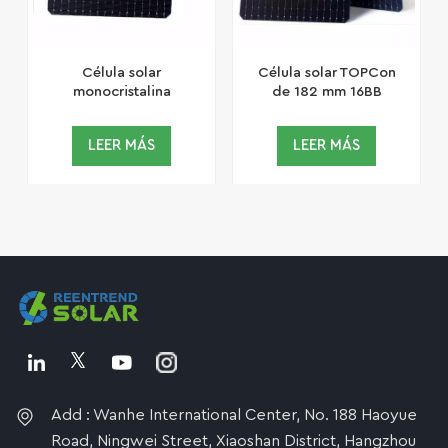
Célula solar
Célula solar TOPCon
monocristalina
de 182 mm 16BB
TOPCon tipo N 182
mm 16BB
LEER MÁS
LEER MÁS
Add : Wanhe International Center, No. 188 Haoyue
Road, Ningwei Street, Xiaoshan District, Hangzhou