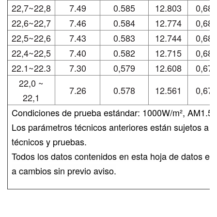
22,7~22,8
7.49
0.585
12.803
0,68
22,6~22,7
7.46
0.584
12.774
0,68
22,5~22,6
7.43
0.583
12.744
0,68
22,4~22,5
7.40
0.582
12.715
0,68
22.1~22.3
7.30
0,579
12.608
0,67
22,0 ~
7.26
0.578
12.561
0,67
22,1
Condiciones de prueba estándar: 1000W/m², AM1.5G
Los parámetros técnicos anteriores están sujetos a 
técnicos y
pruebas.
Todos los datos contenidos en esta hoja de datos est
a cambios sin previo aviso.