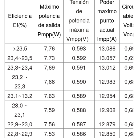
Tensión
Poder
Máximo
Circui
de
maximo
Eficiencia
potencia
abiert
potencia
punto
Ef(%)
de salida
Voltaj
máxima
actual
Pmpp(W)
Voc(V
Vmpp(V）
Impp(A)
>23,5
7,76
0.593
13.086
0,69
23,4~23,5
7.73
0,592
13.057
0,69
23,3~23,4
7,69
0.591
13.012
0.69
23,2 ~
7,66
0.590
12.983
0,68
23,3
23.1~13.2
7.63
0,589
12.954
0,68
23,0 ~
7,59
0,588
12.908
0,68
23,1
22,9~23,0
7,56
0.587
12.879
0,68
22,8~22,9
7.53
0.586
12.850
0,68