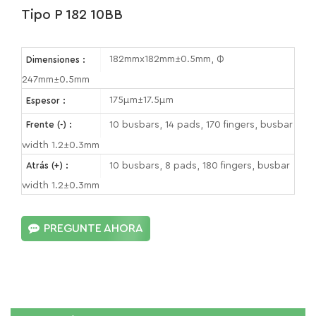
Tipo P 182 10BB
182mmx182mm±0.5mm, Φ
Dimensiones :
247mm±0.5mm
175μm±17.5μm
Espesor :
10 busbars, 14 pads, 170 fingers, busbar
Frente (-) :
width 1.2±0.3mm
10 busbars, 8 pads, 180 fingers, busbar
Atrás (+) :
width 1.2±0.3mm
PREGUNTE AHORA