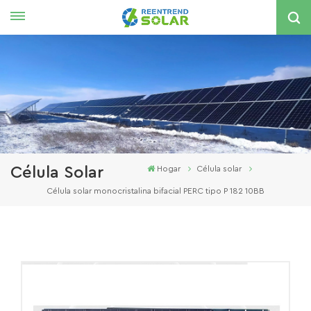
Español
English
español
한국의
Célula Solar
Hogar
Célula solar
Célula solar monocristalina bifacial PERC tipo P 182 10BB