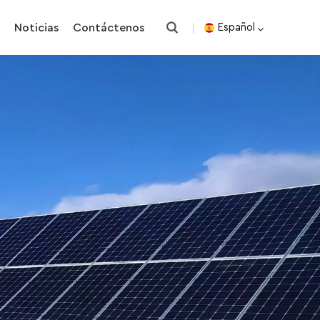
o
Noticias
Contáctenos
Español
English
español
한국의