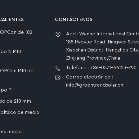
CALIENTES
CONTÁCTENOS
 TOPCon de 182
Add : Wanhe International Cente
188 Haoyue Road, Ningwei Stree
Xiaoshan District, Hangzhou City
tipo N M10
Zhejiang Province,China
Teléfono : +86-0571-56123-790
 TOPCon M10 de
Correo electrónico :
info@greentrendsolar.cn
tipo P
icio de 210 mm
oltaico de media
res medio