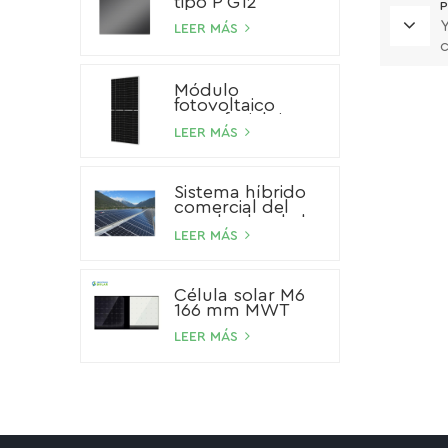
tipo P G12
P
Y
LEER MÁS
c
Módulo
fotovoltaico
monofacial tipo P
de 545 W
LEER MÁS
Sistema híbrido
comercial del
panel solar de la
batería de ión de
LEER MÁS
litio del sistema
solar del
almacenamiento
Célula solar M6
100kW 200kW
166 mm MWT
500kW
LEER MÁS