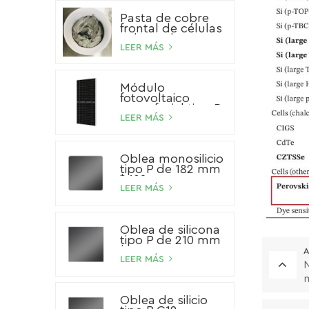
Pasta de cobre
frontal de células
solares de HJT
LEER MÁS
Módulo
fotovoltaico
monofacial tipo P
de 540 W
LEER MÁS
Oblea monosilicio
tipo P de 182 mm
* 182 mm
LEER MÁS
Oblea de silicona
tipo P de 210 mm
* 210 mm
A
LEER MÁS
N
m
e
Oblea de silicio