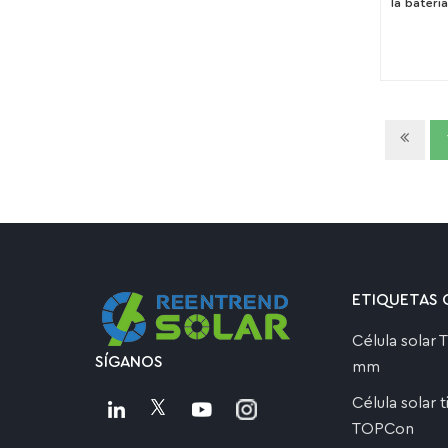
la batería
d
ETIQUETAS 
Célula solar
SÍGANOS
mm
Célula solar 
TOPCon