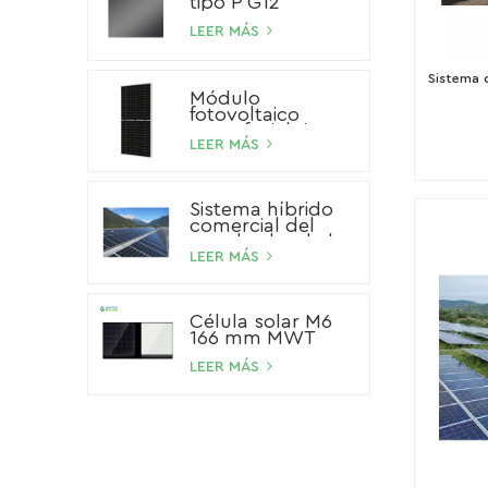
tipo P G12
LEER MÁS
Sistema d
Módulo
fotovoltaico
monofacial tipo P
de 545 W
LEER MÁS
Sistema híbrido
comercial del
panel solar de la
batería de ión de
LEER MÁS
litio del sistema
solar del
almacenamiento
Célula solar M6
100kW 200kW
166 mm MWT
500kW
LEER MÁS