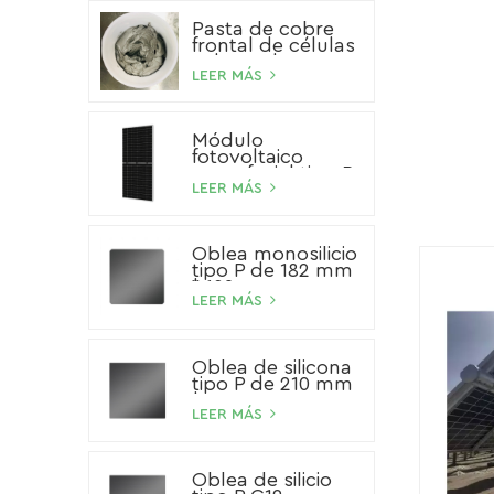
Pasta de cobre
frontal de células
solares de HJT
LEER MÁS
Módulo
fotovoltaico
monofacial tipo P
de 540 W
LEER MÁS
Oblea monosilicio
tipo P de 182 mm
* 182 mm
LEER MÁS
Oblea de silicona
tipo P de 210 mm
* 210 mm
LEER MÁS
Oblea de silicio