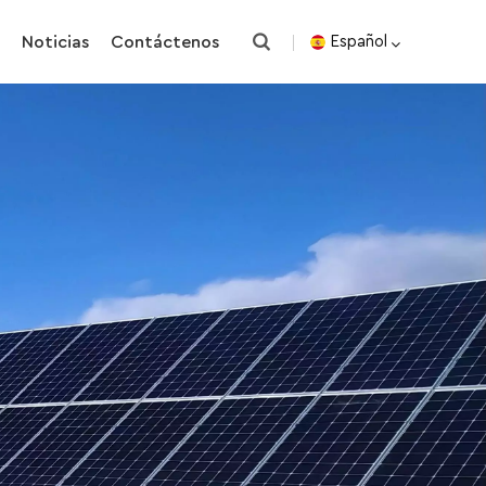
o
Noticias
Contáctenos
Español
English
español
한국의