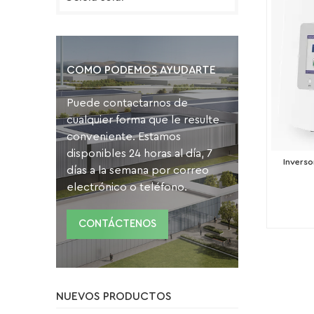
COMO PODEMOS AYUDARTE
Puede contactarnos de
cualquier forma que le resulte
conveniente. Estamos
disponibles 24 horas al día, 7
Invers
días a la semana por correo
electrónico o teléfono.
CONTÁCTENOS
NUEVOS PRODUCTOS