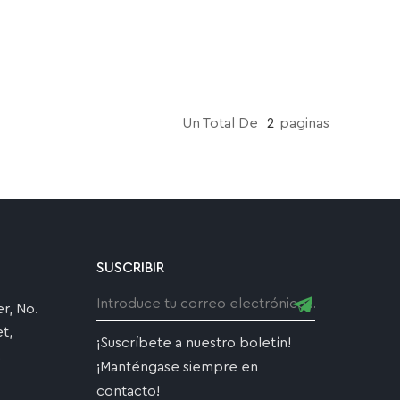
Un Total De
2
Paginas
SUSCRIBIR
r, No.
t,
¡Suscríbete a nuestro boletín!
,
¡Manténgase siempre en
contacto!