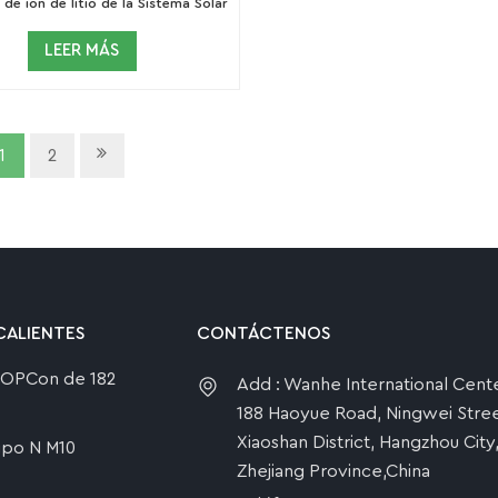
 de ión de litio de la Sistema Solar
el almacenamiento 500KW
LEER MÁS
1
2
CALIENTES
CONTÁCTENOS
 TOPCon de 182
Add : Wanhe International Cente
188 Haoyue Road, Ningwei Stree
Xiaoshan District, Hangzhou City
tipo N M10
Zhejiang Province,China