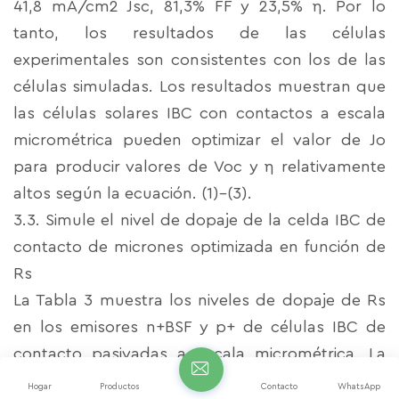
41,8 mA/cm2 Jsc, 81,3% FF y 23,5% η. Por lo
tanto, los resultados de las células
experimentales son consistentes con los de las
células simuladas. Los resultados muestran que
las células solares IBC con contactos a escala
micrométrica pueden optimizar el valor de Jo
para producir valores de Voc y η relativamente
altos según la ecuación. (1)–(3).
3.3. Simule el nivel de dopaje de la celda IBC de
contacto de micrones optimizada en función de
Rs
La Tabla 3 muestra los niveles de dopaje de Rs
en los emisores n+BSF y p+ de células IBC de
contacto pasivadas a escala micrométrica. La
simulación utiliza una oblea de gran volumen y
Hogar
Productos
Contacto
WhatsApp