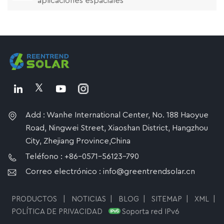
aplicaciones espaciales
Add : Wanhe International Center, No. 188 Haoyue
Road, Ningwei Street, Xiaoshan District, Hangzhou
City, Zhejiang Province,China
Teléfono : +86-0571-56123-790
Correo electrónico : info@greentrendsolar.cn
PRODUCTOS
|
NOTICIAS
|
BLOG
|
SITEMAP
|
XML
|
POLÍTICA DE PRIVACIDAD
Soporta red IPv6