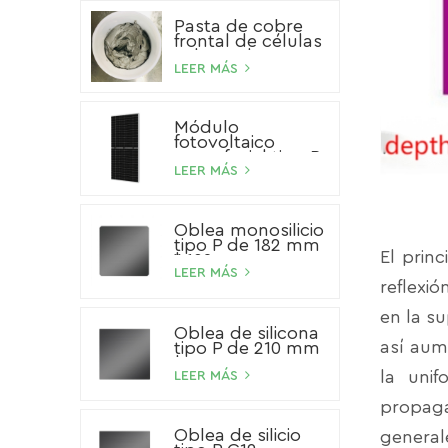
Pasta de cobre
frontal de células
solares de HJT
LEER MÁS
Módulo
fotovoltaico
monofacial tipo P
de 540 W
LEER MÁS
Oblea monosilicio
tipo P de 182 mm
El princ
* 182 mm
LEER MÁS
reflexió
en la su
Oblea de silicona
así aum
tipo P de 210 mm
* 210 mm
la unif
LEER MÁS
propaga
Oblea de silicio
general