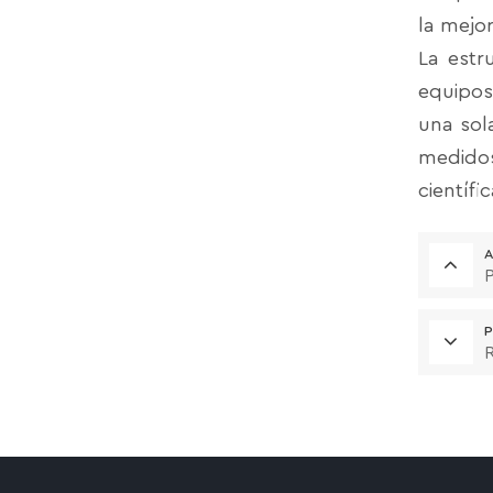
la mejor
La estr
equipos
una sol
medidos
científi
A
P
P
R