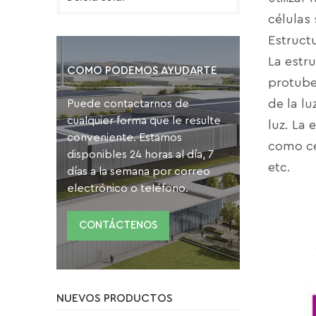
células 
Estructu
La estr
COMO PODEMOS AYUDARTE
protube
de la lu
Puede contactarnos de
cualquier forma que le resulte
luz. La 
conveniente. Estamos
como cél
disponibles 24 horas al día, 7
etc.
días a la semana por correo
electrónico o teléfono.
CONTÁCTENOS
NUEVOS PRODUCTOS