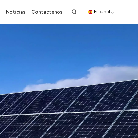
o
Noticias
Contáctenos
Español
English
español
한국의