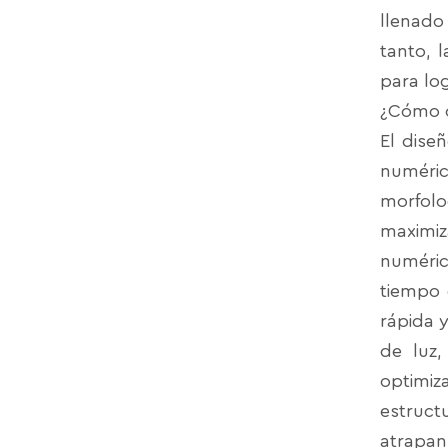
llenado
tanto, 
para lo
¿Cómo o
El dise
numéri
morfolo
maximiz
numéric
tiempo 
rápida 
de luz,
optimiz
estruct
atrapan