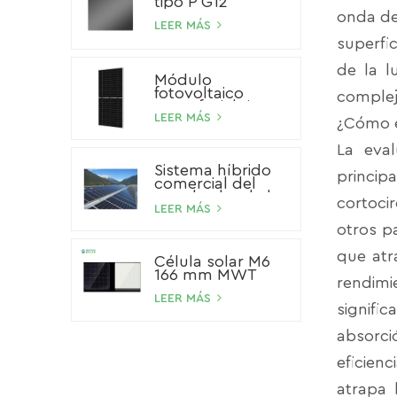
tipo P G12
onda de 
LEER MÁS
superfi
de la l
Módulo
fotovoltaico
compleja
monofacial tipo P
de 545 W
LEER MÁS
¿Cómo e
La eval
Sistema híbrido
princip
comercial del
panel solar de la
cortocir
batería de ión de
LEER MÁS
litio del sistema
otros p
solar del
almacenamiento
que atr
Célula solar M6
100kW 200kW
166 mm MWT
500kW
rendimi
LEER MÁS
signifi
absorci
eficien
atrapa 