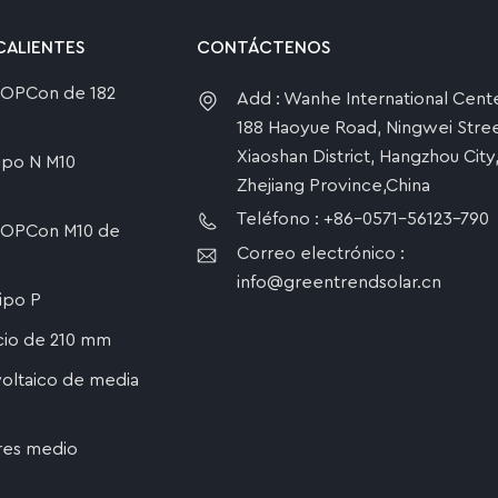
CALIENTES
CONTÁCTENOS
 TOPCon de 182
Add : Wanhe International Cente
188 Haoyue Road, Ningwei Stree
Xiaoshan District, Hangzhou City
tipo N M10
Zhejiang Province,China
Teléfono : +86-0571-56123-790
 TOPCon M10 de
Correo electrónico :
info@greentrendsolar.cn
tipo P
icio de 210 mm
oltaico de media
res medio