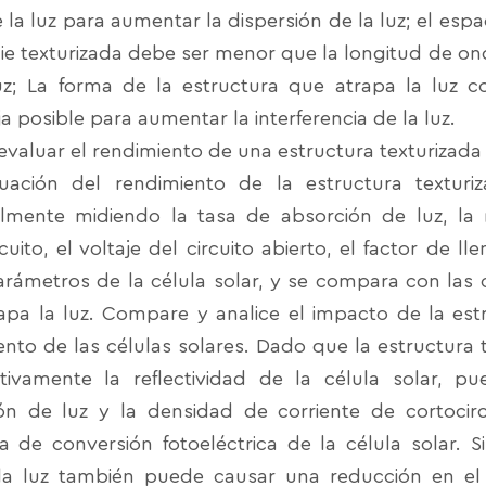
la luz para aumentar la dispersión de la luz; el esp
cie texturizada debe ser menor que la longitud de o
uz; La forma de la estructura que atrapa la luz c
 posible para aumentar la interferencia de la luz.
valuar el rendimiento de una estructura texturizada 
uación del rendimiento de la estructura textur
almente midiendo la tasa de absorción de luz, la r
cuito, el voltaje del circuito abierto, el factor de l
arámetros de la célula solar, y se compara con las cé
apa la luz. Compare y analice el impacto de la estr
ento de las células solares. Dado que la estructura 
cativamente la reflectividad de la célula solar, 
ón de luz y la densidad de corriente de cortocirc
cia de conversión fotoeléctrica de la célula solar.
la luz también puede causar una reducción en el vo