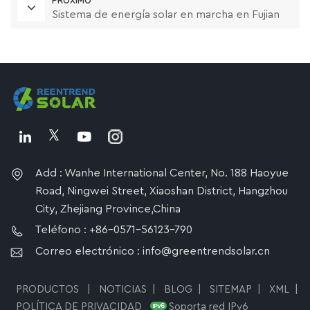
PRÓXIMO
Sistema de energía solar en marcha en Fujian
Add : Wanhe International Center, No. 188 Haoyue
Road, Ningwei Street, Xiaoshan District, Hangzhou
City, Zhejiang Province,China
Teléfono : +86-0571-56123-790
Correo electrónico : info@greentrendsolar.cn
PRODUCTOS
|
NOTICIAS
|
BLOG
|
SITEMAP
|
XML
|
POLÍTICA DE PRIVACIDAD
Soporta red IPv6