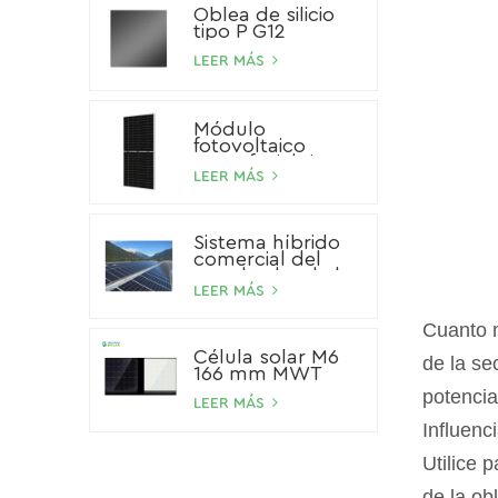
Oblea de silicio
tipo P G12
LEER MÁS
Módulo
fotovoltaico
monofacial tipo P
de 545 W
LEER MÁS
Sistema híbrido
comercial del
panel solar de la
batería de ión de
LEER MÁS
litio del sistema
solar del
Cuanto m
almacenamiento
Célula solar M6
100kW 200kW
de la se
166 mm MWT
500kW
potencia
LEER MÁS
Influenc
Utilice p
de la ob