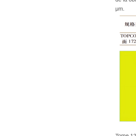
μm.
Tome 12 