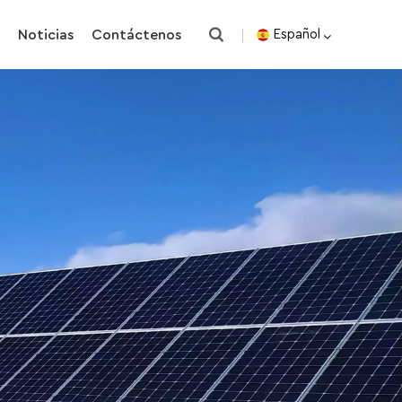
o
Noticias
Contáctenos
Español
English
español
한국의