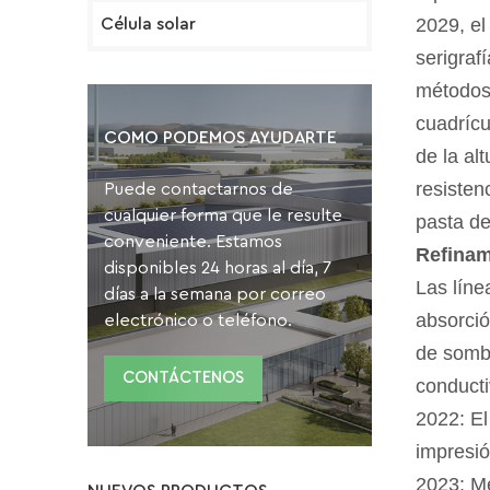
2029, el
Célula solar
serigraf
métodos 
cuadrícu
COMO PODEMOS AYUDARTE
de la al
resisten
Puede contactarnos de
cualquier forma que le resulte
pasta de
conveniente. Estamos
Refinam
disponibles 24 horas al día, 7
Las líne
días a la semana por correo
absorción
electrónico o teléfono.
de sombr
CONTÁCTENOS
conduct
2022: El
impresió
2023: Me