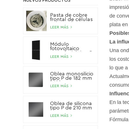
NUEVOS PRODUCTOS
impresió
Pasta de cobre
de conve
frontal de células
solares de HJT
plata en
LEER MÁS
Posibles
La influ
Módulo
fotovoltaico
Una ondu
monofacial tipo P
de 540 W
LEER MÁS
los cost
lo que a
Oblea monosilicio
Actualme
tipo P de 182 mm
* 182 mm
consumo 
LEER MÁS
Influenc
En la te
Oblea de silicona
tipo P de 210 mm
parámetr
* 210 mm
LEER MÁS
Fórmula 