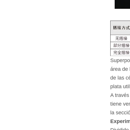
Superpos
área de 
de las c
plata ut
A través
tiene ve
la secci
Experim