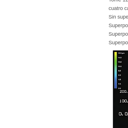
cuatro c
Sin supe
Superpos
Superpos
Superpos