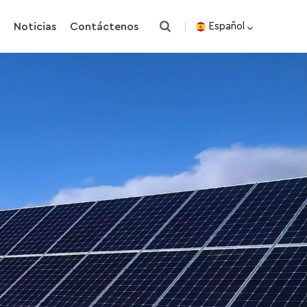
o
Noticias
Contáctenos
Español
English
español
한국의