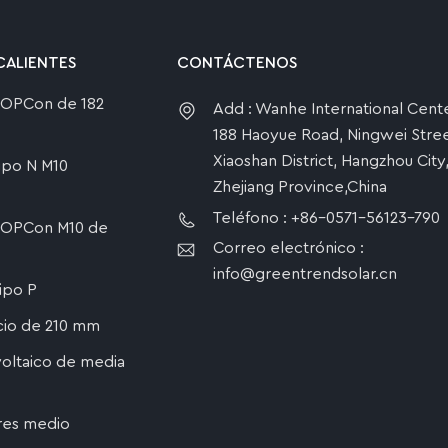
CALIENTES
CONTÁCTENOS
 TOPCon de 182
Add : Wanhe International Cente
188 Haoyue Road, Ningwei Stree
Xiaoshan District, Hangzhou City
tipo N M10
Zhejiang Province,China
Teléfono : +86-0571-56123-790
 TOPCon M10 de
Correo electrónico :
info@greentrendsolar.cn
tipo P
icio de 210 mm
oltaico de media
res medio