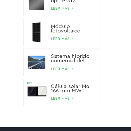
tipo P G12
LEER MÁS
Módulo
fotovoltaico
monofacial tipo P
de 545 W
LEER MÁS
Sistema híbrido
comercial del
panel solar de la
batería de ión de
LEER MÁS
litio del sistema
solar del
almacenamiento
Célula solar M6
100kW 200kW
166 mm MWT
500kW
LEER MÁS