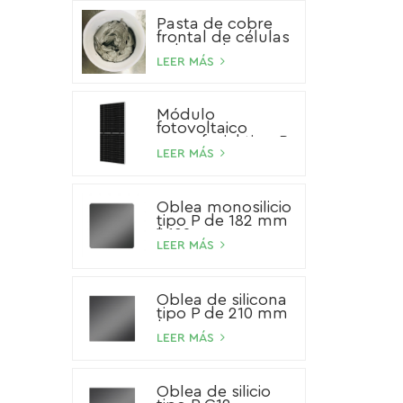
Pasta de cobre
frontal de células
solares de HJT
LEER MÁS
Módulo
fotovoltaico
monofacial tipo P
de 540 W
LEER MÁS
Oblea monosilicio
tipo P de 182 mm
* 182 mm
LEER MÁS
Oblea de silicona
tipo P de 210 mm
* 210 mm
LEER MÁS
Oblea de silicio