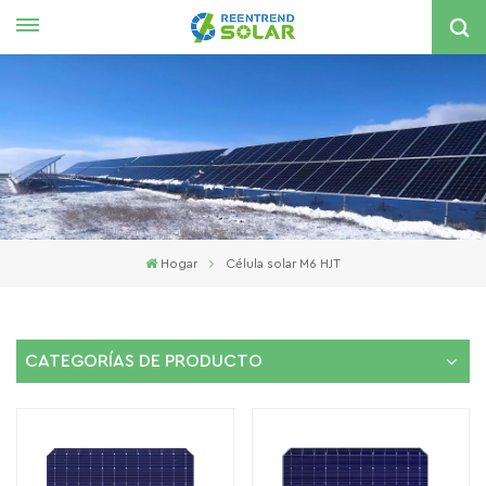
Español
English
español
한국의
Hogar
Célula solar M6 HJT
CATEGORÍAS DE PRODUCTO