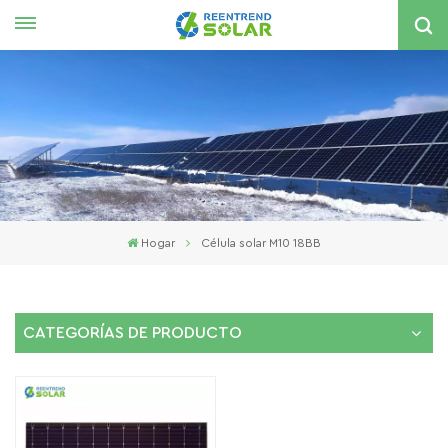
Español
English
español
한국의
Hogar
Célula solar M10 18BB
CATEGORÍAS DE PRODUCTO