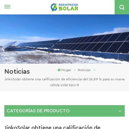
Español
English
español
한국의
Noticias
Hogar
Noticias
JinkoSolar obtiene una calificación de eficiencia del 26,89 % para su nueva
célula solar tipo N
CATEGORÍAS DE PRODUCTO
JinkoSolar obtiene una calificación de