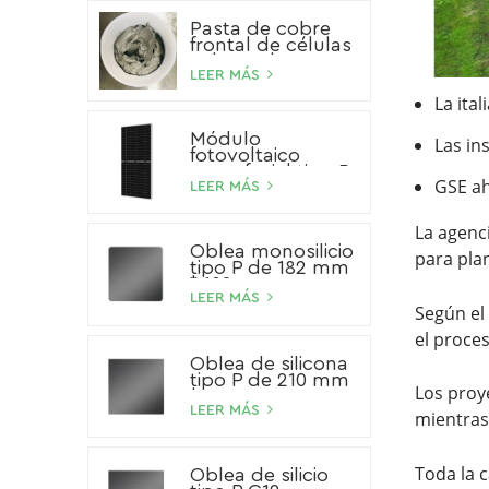
Pasta de cobre
frontal de células
solares de HJT
LEER MÁS
La ita
Módulo
Las in
fotovoltaico
monofacial tipo P
GSE ah
de 540 W
LEER MÁS
La agenc
Oblea monosilicio
para plan
tipo P de 182 mm
* 182 mm
LEER MÁS
Según el
el proces
Oblea de silicona
tipo P de 210 mm
Los proy
* 210 mm
LEER MÁS
mientras
Toda la 
Oblea de silicio