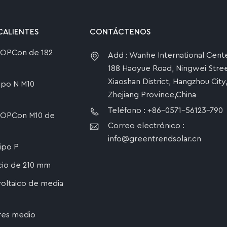
CALIENTES
CONTÁCTENOS
 TOPCon de 182
Add : Wanhe International Cente
188 Haoyue Road, Ningwei Stree
Xiaoshan District, Hangzhou City
tipo N M10
Zhejiang Province,China
Teléfono : +86-0571-56123-790
 TOPCon M10 de
Correo electrónico :
info@greentrendsolar.cn
tipo P
icio de 210 mm
oltaico de media
res medio