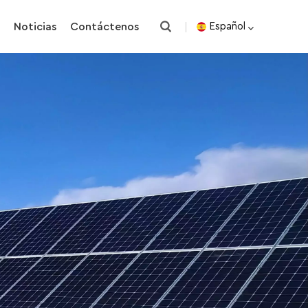
o
Noticias
Contáctenos
Español
English
español
한국의