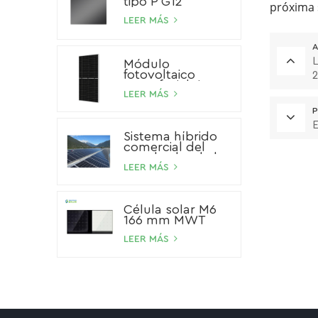
tipo P G12
próxima s
LEER MÁS
A
L
Módulo
fotovoltaico
monofacial tipo P
de 545 W
LEER MÁS
P
E
Sistema híbrido
comercial del
panel solar de la
batería de ión de
LEER MÁS
litio del sistema
solar del
almacenamiento
Célula solar M6
100kW 200kW
166 mm MWT
500kW
LEER MÁS