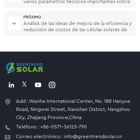
varios parámetros técnicos importantes sobre
las células solares
PRÓXIMO
Análisis de las ideas de mejora de la eficiencia y
reducción de costos de las células solares de
TOPCon
Add : Wanhe International Center, No. 188 Haoyue
Road, Ningwei Street, Xiaoshan District, Hangzhou
City, Zhejiang Province,China
Teléfono : +86-0571-56123-790
Correo electrónico : info@greentrendsolar.cn