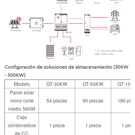
Configuración de soluciones de almacenamiento (30KW
- 500KW)
Modelo
GT-30KW
GT-50KW
GT-100
Panel solar
mono corte
54 piezas
90 piezas
180 pie
medio 560W
Caja
combinadora
1 pieza
1 pieza
1 piez
de CC