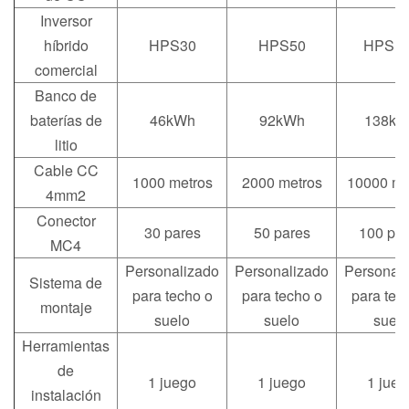
Inversor
híbrido
HPS30
HPS50
HPS1
comercial
Banco de
baterías de
46kWh
92kWh
138k
litio
Cable CC
1000 metros
2000 metros
10000 me
4mm2
Conector
30 pares
50 pares
100 pa
MC4
Personalizado
Personalizado
Personal
Sistema de
para techo o
para techo o
para tec
montaje
suelo
suelo
suelo
Herramientas
de
1 juego
1 juego
1 jueg
instalación