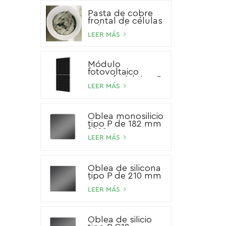
Pasta de cobre
frontal de células
solares de HJT
LEER MÁS
Módulo
fotovoltaico
monofacial tipo P
de 540 W
LEER MÁS
Oblea monosilicio
tipo P de 182 mm
* 182 mm
LEER MÁS
Oblea de silicona
tipo P de 210 mm
* 210 mm
LEER MÁS
Oblea de silicio