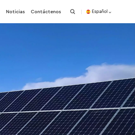
o
Noticias
Contáctenos
Español
English
español
한국의