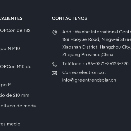
CALIENTES
CONTÁCTENOS
 TOPCon de 182
Add : Wanhe International Cente
188 Haoyue Road, Ningwei Stree
Xiaoshan District, Hangzhou City
tipo N M10
Zhejiang Province,China
Teléfono : +86-0571-56123-790
 TOPCon M10 de
Correo electrónico :
info@greentrendsolar.cn
tipo P
icio de 210 mm
oltaico de media
res medio