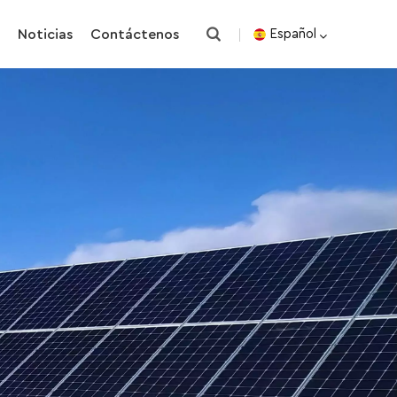
o
Noticias
Contáctenos
Español
English
español
한국의