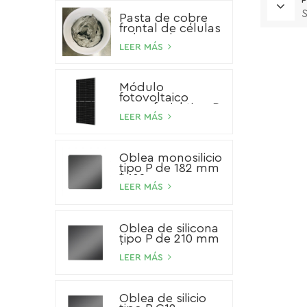
P
S
Pasta de cobre
frontal de células
solares de HJT
LEER MÁS
Módulo
fotovoltaico
monofacial tipo P
de 540 W
LEER MÁS
Oblea monosilicio
tipo P de 182 mm
* 182 mm
LEER MÁS
Oblea de silicona
tipo P de 210 mm
* 210 mm
LEER MÁS
Oblea de silicio