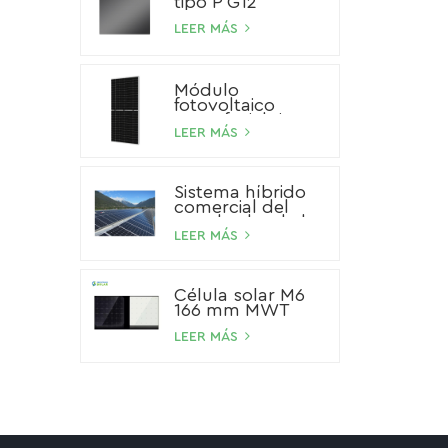
tipo P G12
LEER MÁS
Módulo
fotovoltaico
monofacial tipo P
de 545 W
LEER MÁS
Sistema híbrido
comercial del
panel solar de la
batería de ión de
LEER MÁS
litio del sistema
solar del
almacenamiento
Célula solar M6
100kW 200kW
166 mm MWT
500kW
LEER MÁS